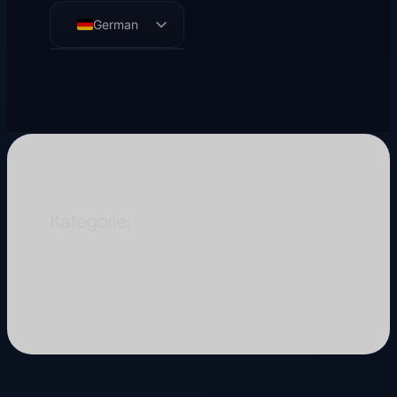
German
English
French
Spanish
Kategorie:
Methoden
Methoden und Mathematik