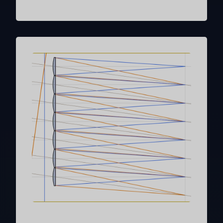
optisches Problem, das mit einem
Algorithmus kompensiert werden kann, denn
selbst wenn das Bild verzerrt ist, kann es
immer noch frei von Wellenfrontaberrationen
sein. Ich denke, der Titel verrät es...