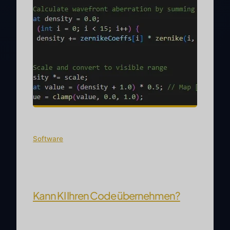
Software
Kann KI Ihren Code übernehmen?
Ich schätze, ich bin auf einer Mission, einer
Mission, um die Ehrfurcht zu mildern, die die