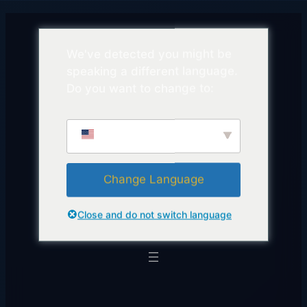
We've detected you might be
speaking a different language.
Do you want to change to:
English
Change Language
Close and do not switch language