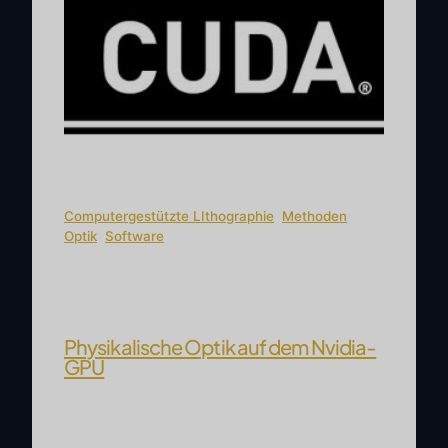
Computergestützte LIthographie
, 
Methoden
, 
Optik
, 
Software
Physikalische Optik auf dem Nvidia-
GPU
Intro Die meiste Zeit meiner beruflichen
Laufbahn in der Optik habe ich mich mit der
Simulation der Abbildung von räumlichen