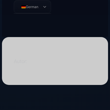
German
English
French
Spanish
Autor:
Jarek