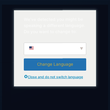
We've detected you might be
speaking a different language.
Do you want to change to:
English
Change Language
Close and do not switch language