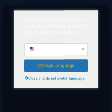
We've detected you might be
speaking a different language.
Do you want to change to:
English
Change Language
Close and do not switch language