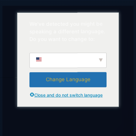
We've detected you might be
speaking a different language.
Do you want to change to:
English
Change Language
Close and do not switch language