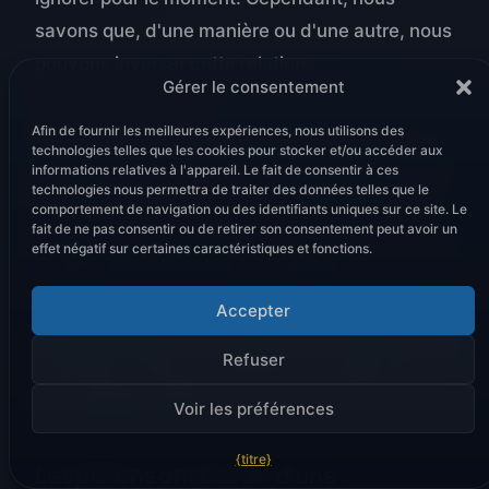
savons que, d'une manière ou d'une autre, nous
pouvons inverser cette relation,
Gérer le consentement
\N- [p = H^{-1} a\N]
Afin de fournir les meilleures expériences, nous utilisons des
technologies telles que les cookies pour stocker et/ou accéder aux
En pratique, l'inverse de
H
est généralement un
informations relatives à l'appareil. Le fait de consentir à ces
technologies nous permettra de traiter des données telles que le
pseudo-inverse, etc. Ce n'est pas la question.
comportement de navigation ou des identifiants uniques sur ce site. Le
Cependant, même dans le cas simple où la
fait de ne pas consentir ou de retirer son consentement peut avoir un
effet négatif sur certaines caractéristiques et fonctions.
réponse impulsionnelle
H
est réelle (c'est-à-dire
que sa partie imaginaire est nulle) et que
Accepter
l'amplitude que nous cherchons à résoudre est
également réelle, la solution (
p
) est alors réelle.
Refuser
Ce n'est pas vraiment une bonne solution pour
Voir les préférences
un dispositif à piston.
{titre}
Les pistons ont besoin d'une