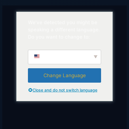
We've detected you might be
speaking a different language.
Do you want to change to:
English
Change Language
Close and do not switch language