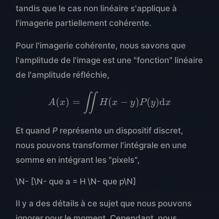
tandis que le cas non linéaire s'applique à
l'imagerie partiellement cohérente.
Pour l'imagerie cohérente, nous savons que
l'amplitude de l'image est une "fonction" linéaire
de l'amplitude réfléchie,
A
(
x
)
=
∬
H
(
x
−
y
)
P
(
y
)
d
x
∬
(
)
=
(
−
)
(
)
d
A
x
H
x
y
P
y
x
Et quand
P
représente un dispositif discret,
nous pouvons transformer l'intégrale en une
somme en intégrant les "pixels",
\N- [\N- que a = H \N- que p\N]
Il y a des détails à ce sujet que nous pouvons
ignorer pour le moment. Cependant, nous