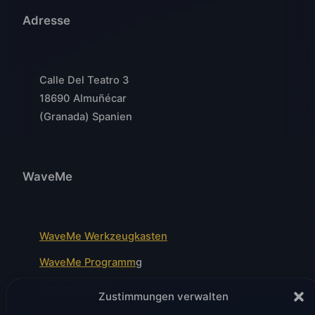
Adresse
Calle Del Teatro 3
18690 Almuñécar
(Granada) Spanien
WaveMe
WaveMe Werkzeugkasten
WaveMe Programm
g
Unterstützung
Zustimmungen verwalten
Wellenfront-Module