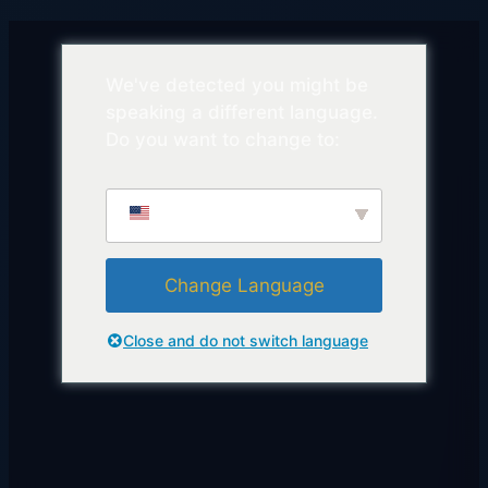
We've detected you might be
speaking a different language.
Do you want to change to:
English
Change Language
Close and do not switch language