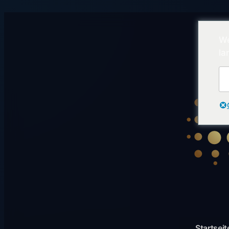
We
la
Startseit