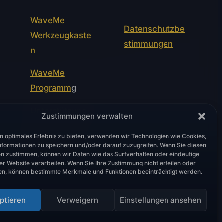
WaveMe
Datenschutzbe
Werkzeugkaste
stimmungen
n
WaveMe
Programm
g
Unterstützung
Zustimmungen verwalten
Wellenfront-
n optimales Erlebnis zu bieten, verwenden wir Technologien wie Cookies,
formationen zu speichern und/oder darauf zuzugreifen. Wenn Sie diesen
Module
n zustimmen, können wir Daten wie das Surfverhalten oder eindeutige
ser Website verarbeiten. Wenn Sie Ihre Zustimmung nicht erteilen oder
en, können bestimmte Merkmale und Funktionen beeinträchtigt werden.
ptieren
Verweigern
Einstellungen ansehen