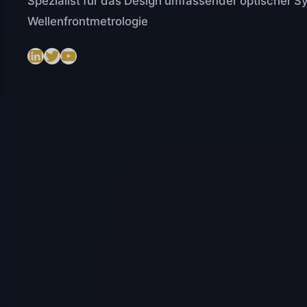
Spezialist für das Design umfassender optischer 
Wellenfrontmetrologie
LinkedIn
Twitter
https://www.youtube.com/@SenslogicS.L.