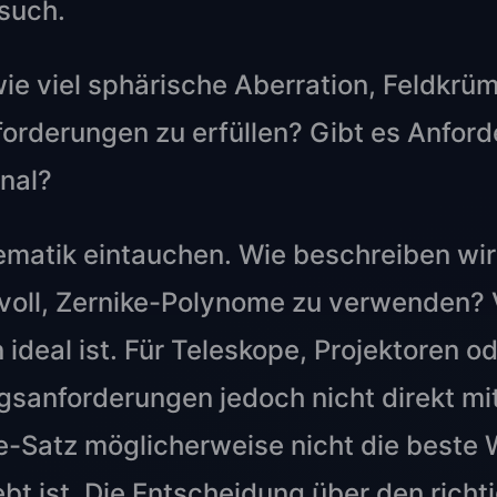
such.
wie viel sphärische Aberration, Feldkr
forderungen zu erfüllen? Gibt es Anfor
nal?
hematik eintauchen. Wie beschreiben wir
voll, Zernike-Polynome zu verwenden? V
 ideal ist. Für Teleskope, Projektoren o
ngsanforderungen jedoch nicht direkt mi
-Satz möglicherweise nicht die beste W
bt ist. Die Entscheidung über den richti