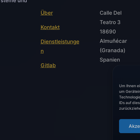
Systeme und
Über
Calle Del
Teatro 3
Kontakt
18690
Almuñécar
Dienstleistunge
(Granada)
n
Spanien
Gitlab
Um Ihnen ei
um Gerätein
Technologie
IDs auf die
zurückzieh
Akze