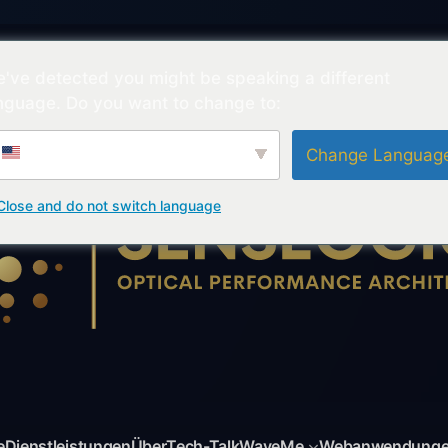
've detected you might be speaking a different
nguage. Do you want to change to:
English
Change Languag
Close and do not switch language
e
Dienstleistungen
Über
Tech-Talk
WaveMe
Webanwendung