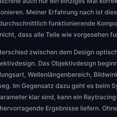
hine auch nur ein einziges Mal korrekt 
tionieren. Meiner Erfahrung nach ist di
urchschnittlich funktionierende Kompo
nicht, dass alle Teile wie vorgesehen fu
nterschied zwischen dem Design optisc
ektivdesign. Das Objektivdesign beginn
ungsart, Wellenlängenbereich, Bildwink
nweg. Im Gegensatz dazu geht es beim 
arameter klar sind, kann ein Raytracing
ervorragende Ergebnisse liefern. Ohne