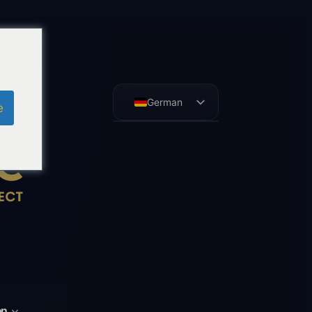
German
e
English
French
Spanish
en