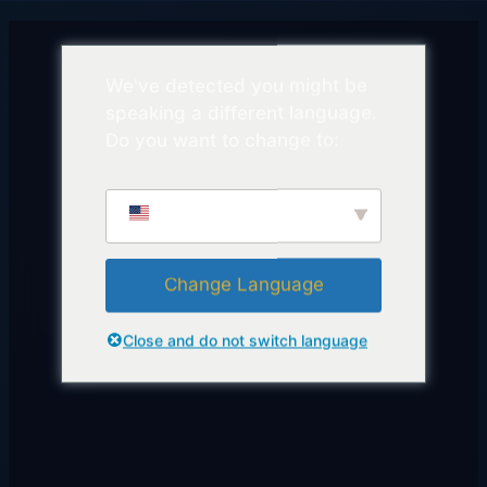
We've detected you might be
speaking a different language.
Do you want to change to:
English
Change Language
Close and do not switch language