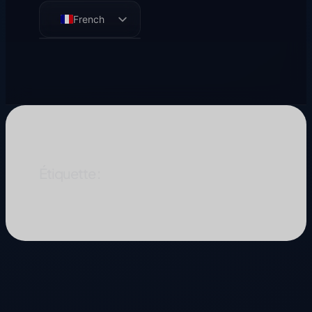
French
English
German
Spanish
Étiquette :
lithographie