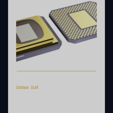
catégorie suffisamment large et intéressante
pour...
Optique
, 
SLM